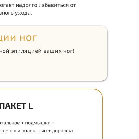
могает надолго избавиться от
вного ухода.
ции ног
рной эпиляцией ваших ног!
ПАКЕТ L
отальное + подмышки +
на + ноги полностью + дорожка