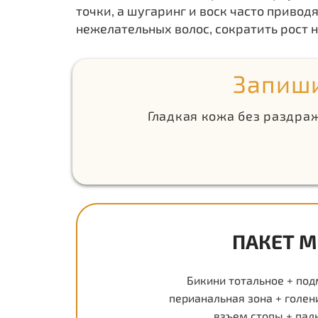
точки, а шугаринг и воск часто привод
нежелательных волос, сократить рост н
Запиши
Гладкая кожа без раздраж
ПАКЕТ M
Бикини тотальное + по
перианальная зона + голени
взъем стопы + пал