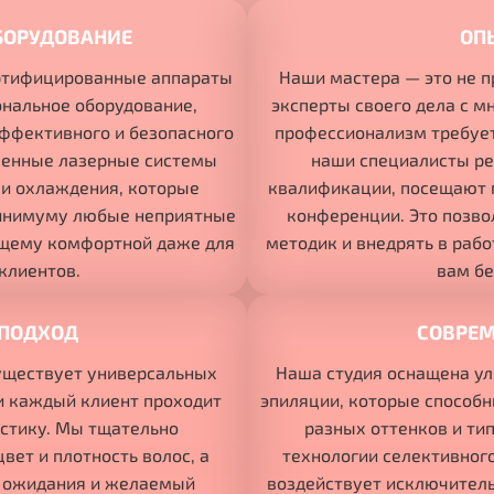
БОРУДОВАНИЕ
ОП
ертифицированные аппараты
Наши мастера — это не п
ональное оборудование,
эксперты своего дела с м
ффективного и безопасного
профессионализм требует
менные лазерные системы
наши специалисты ре
и охлаждения, которые
квалификации, посещают
минимуму любые неприятные
конференции. Это позво
ящему комфортной даже для
методик и внедрять в раб
клиентов.
вам бе
ПОДХОД
СОВРЕМ
уществует универсальных
Наша студия оснащена у
и каждый клиент проходит
эпиляции, которые способ
стику. Мы тщательно
разных оттенков и ти
вет и плотность волос, а
технологии селективного
 ожидания и желаемый
воздействует исключитель