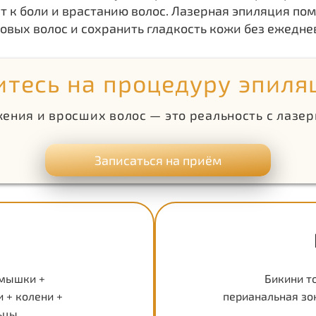
ят к боли и врастанию волос. Лазерная эпиляция по
овых волос и сохранить гладкость кожи без ежедне
тесь на процедуру эпиля
ения и вросших волос — это реальность с лазе
Записаться на приём
дмышки +
Бикини т
 + колени +
перианальная зо
ьцы