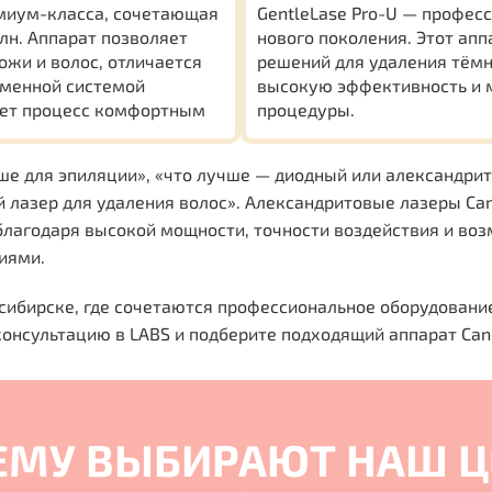
емиум-класса, сочетающая
GentleLase Pro-U — профес
н. Аппарат позволяет
нового поколения. Этот ап
ожи и волос, отличается
решений для удаления тёмн
еменной системой
высокую эффективность и 
ает процесс комфортным
процедуры.
ше для эпиляции», «что лучше — диодный или александрит
й лазер для удаления волос». Александритовые лазеры Ca
лагодаря высокой мощности, точности воздействия и во
иями.
осибирске, где сочетаются профессиональное оборудовани
консультацию в LABS и подберите подходящий аппарат Ca
ЕМУ ВЫБИРАЮТ НАШ Ц