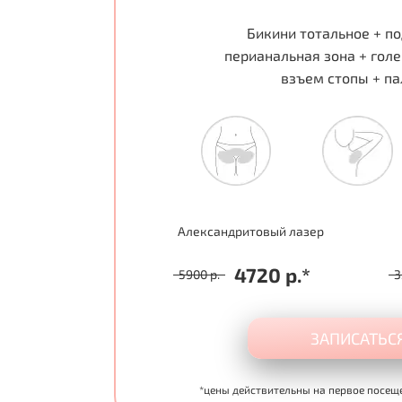
Бикини тотальное + п
перианальная зона + голе
взъем стопы + п
Александритовый лазер
4720 р.*
5900 р.
3
ЗАПИСАТЬС
*цены действительны на первое посещ