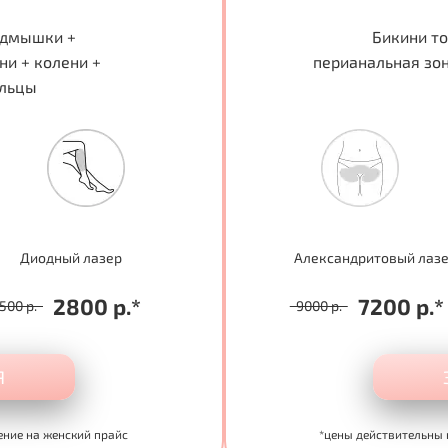
одмышки +
Бикини т
ни + колени +
перианальная зон
альцы
Диодный лазер
Александритовый лаз
2800 р.*
7200 р.*
500 р.
9000 р.
Я
ение на женский прайс
*цены действительны 