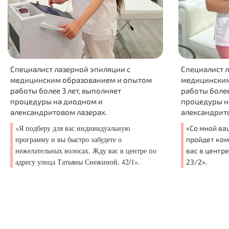
 лазерной эпиляции с
Специалист лазерной эпил
им образованием и опытом
медицинским образование
ее 3 лет, выполняет
работы более 7 лет, выпол
 на диодном и
процедуры на диодном и
товом лазерах.
александритовом лазерах.
 для вас индивидуальную
«Со мной ваш курс лазерно
и вы быстро забудете о
пройдет комфортно и эффе
ных волосах. Жду вас в центре по
вас в центре по адресу Ко
ца Татьяны Снежиной, 42/1».
23/2».