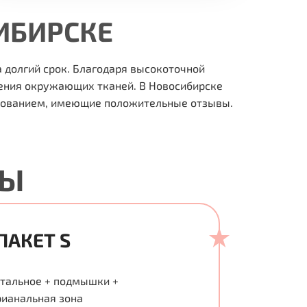
ИБИРСКЕ
 долгий срок. Благодаря высокоточной
ения окружающих тканей. В Новосибирске
удованием, имеющие положительные отзывы.
ТЫ
ПАКЕТ S
отальное + подмышки +
рианальная зона