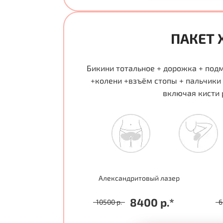
ПАКЕТ 
Бикини тотальное + дорожка + под
+колени +взъём стопы + пальчики 
включая кисти 
Александритовый лазер
8400 р.*
10500 р.
6