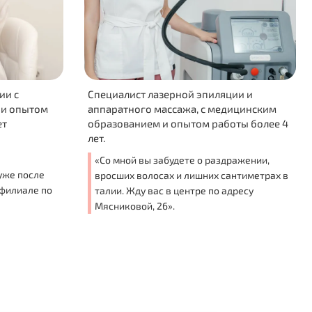
Специалист лазерной эпиляции и
Специалист 
аппаратного массажа, с медицинским
медицински
образованием и опытом работы более 4
работы 1 год
лет.
«Гладкая ко
«Со мной вы забудете о раздражении,
комфорт и 
вросших волосах и лишних сантиметрах в
прийти к ре
талии. Жду вас в центре по адресу
заботой. Бу
Мясниковой, 26».
в филиале 