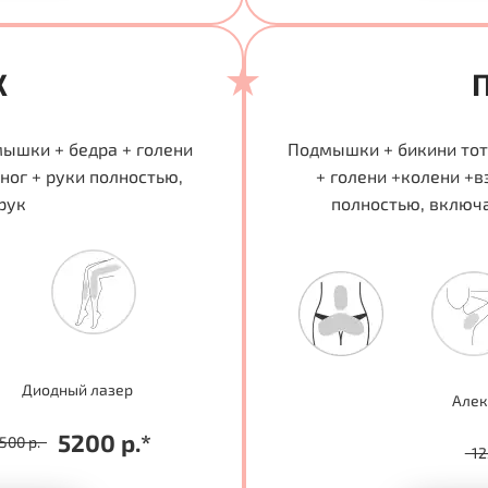
X
мышки + бедра + голени
Подмышки + бикини тот
ног + руки полностью,
+ голени +колени +в
рук
полностью, включа
Диодный лазер
Алек
5200 р.*
500 р.
12