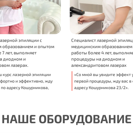
яции с
Специалист лазерной эпиляции с
м и опытом
медицинским образованием и опытом
няет
работы более 4 лет, выполняет
процедуры на диодном и
александритовом лазерах
й эпиляции
«Со мной вы увидите эффект уже после
ктивно, жду
первой процедуры, жду вас в филиале по
шурникова,
адресу Кошурникова 23/2».
НАШЕ ОБОРУДОВАНИЕ