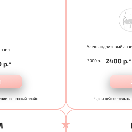
Александритовый лаз
лазер
2400 р.*
3000 р.
 р.*
Я
ение на женский прайс
*цены действительны 
M