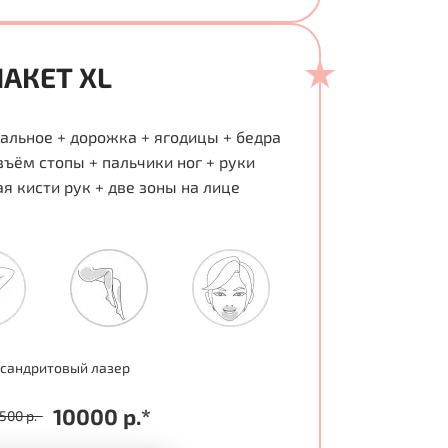
ПАКЕТ XL
альное + дорожка + ягодицы + бедра
зъём стопы + пальчики ног + руки
я кисти рук + две зоны на лице
сандритовый лазер
10000 р.*
500 р.