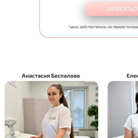
ЗАПИСАТЬС
*цены действительны на первое посещ
астасия Беспалова
Елена Минора