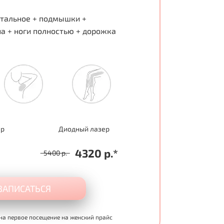
отальное + подмышки +
а + ноги полностью + дорожка
ер
Диодный лазер
4320 р.*
5400 р.
ЗАПИСАТЬСЯ
на первое посещение на женский прайс