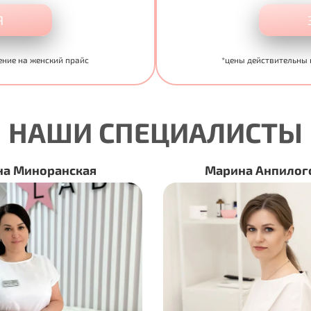
Я
ение на женский прайс
*цены действительны 
НАШИ СПЕЦИАЛИСТЫ
нская
Марина Анпилогова