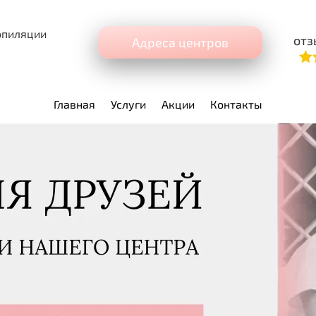
эпиляции
отз
Адреса центров
Главная
Услуги
Акции
Контакты